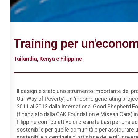
Training per un'econom
Tailandia, Kenya e Filippine
Il design è stato uno strumento importante del p
Our Way of Poverty’, un ‘income generating project
2011 al 2013 dalla International Good Shepherd F
(finanziato dalla OAK Foundation e Misean Cara) in
Filippine con l’obiettivo di creare le basi per una 
sostenibile per quelle comunità e per assicurare 
sostenibile a centinaia di artigiane delle più pover