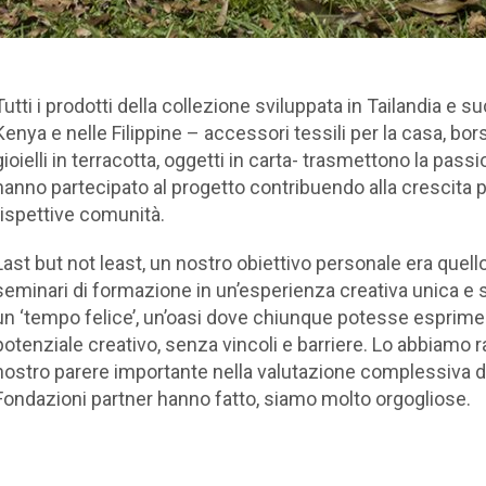
Tutti i prodotti della collezione sviluppata in Tailandia e 
Kenya e nelle Filippine – accessori tessili per la casa, bors
gioielli in terracotta, oggetti in carta- trasmettono la passi
hanno partecipato al progetto contribuendo alla crescita p
rispettive comunità.
Last but not least, un nostro obiettivo personale era quell
seminari di formazione in un’esperienza creativa unica e 
un ‘tempo felice’, un’oasi dove chiunque potesse esprimer
potenziale creativo, senza vincoli e barriere. Lo abbiamo ra
nostro parere importante nella valutazione complessiva del
Fondazioni partner hanno fatto, siamo molto orgogliose.