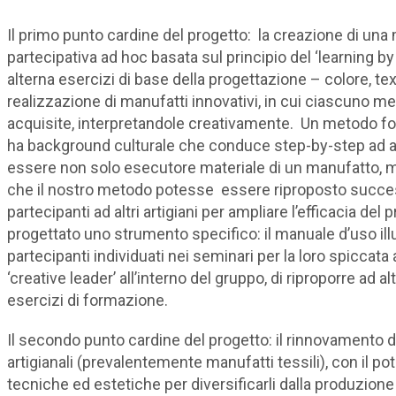
Il primo punto cardine del progetto: la creazione di un
partecipativa ad hoc basata sul principio del ‘learning 
alterna esercizi di base della progettazione – colore, t
realizzazione di manufatti innovativi, in cui ciascuno met
acquisite, interpretandole creativamente. Un metodo for
ha background culturale che conduce step-by-step ad 
essere non solo esecutore materiale di un manufatto, ma 
che il nostro metodo potesse essere riproposto succe
partecipanti ad altri artigiani per ampliare l’efficacia d
progettato uno strumento specifico: il manuale d’uso ill
partecipanti individuati nei seminari per la loro spiccata
‘creative leader’ all’interno del gruppo, di riproporre ad al
esercizi di formazione.
Il secondo punto cardine del progetto: il rinnovamento 
artigianali (prevalentemente manufatti tessili), con il po
tecniche ed estetiche per diversificarli dalla produzione l