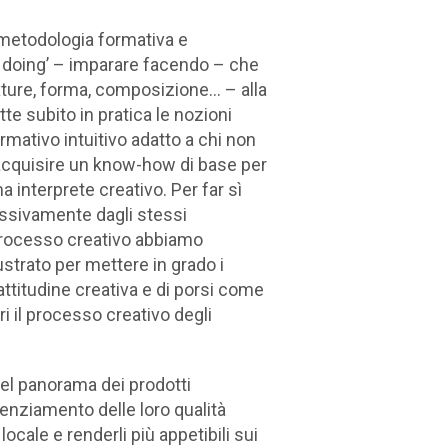
a metodologia formativa e
by doing’ – imparare facendo – che
exture, forma, composizione… – alla
te subito in pratica le nozioni
mativo intuitivo adatto a chi non
acquisire un know-how di base per
interprete creativo. Per far sì
ssivamente dagli stessi
el processo creativo abbiamo
ustrato per mettere in grado i
 attitudine creativa e di porsi come
tri il processo creativo degli
del panorama dei prodotti
tenziamento delle loro qualità
ocale e renderli più appetibili sui