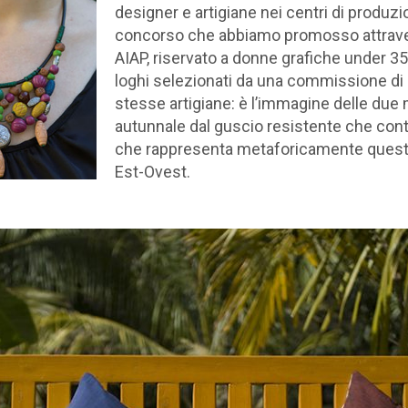
designer e artigiane nei centri di produzi
concorso che abbiamo promosso attravers
AIAP, riservato a donne grafiche under 35.
loghi selezionati da una commissione di e
stesse artigiane: è l’immagine delle due m
autunnale dal guscio resistente che con
che rappresenta metaforicamente questa
Est-Ovest.