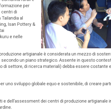
 formazione per
 centri di
 Tailandia al
ng, Isan Pottery &
Rai
kuru e nelle
di produzione artigianale è considerata un mezzo di sost
re secondo un piano strategico. Assente in questo contesto
to di settore, di ricerca materiali) debba essere costante
e per uno sviluppo globale equo e sostenibile, di creare par
esti e dell’assessment dei centri di produzione artigianal
rdine.