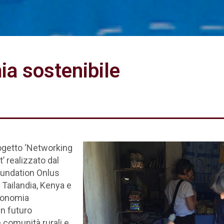
ia sostenibile
rogetto ‘Networking
’ realizzato dal
oundation Onlus
 Tailandia, Kenya e
economia
un futuro
e comunità rurali e